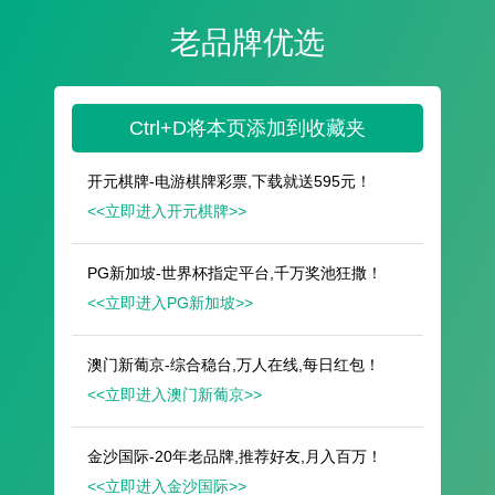
遥想公瑾当年，小乔初嫁了，雄姿英发。
羽扇纶巾，谈笑间，樯橹灰飞烟灭。
故国神游，多情应笑我，早生华发。
人生如梦，一尊还酹江月。